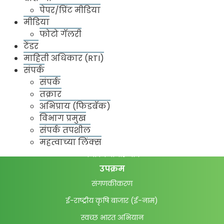
धर्मवीर संभाजी राजे भाजीपाला संकुल
पेपर/प्रिंट मीडिया
मीडिया
फळे मार्केट
फोटो गॅलरी
कांदा बटाटा मार्केट
टेंडर
धान्य मार्केट
माहिती अधिकार (RTI)
संपर्क
मसाला मार्केट
संपर्क
ठाणे मार्केट
तक्रार
अभिप्राय (फिडबॅक)
दादर मार्केट
विभाग प्रमुख
बाजार आवार निहाय अनुज्ञप्ती तपशील
संपर्क तपशील
बाजार भाव
महत्वाच्या लिंक्स
दैनंदिन बाजार भाव
उपक्रम
संगणकीकरण
ई-राष्ट्रीय कृषि बाजार (ई-नाम)
स्वच्छ भारत अभियान