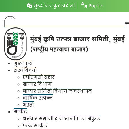
मुख्य मजकुरावर जा
English
संपर्क तपशील
मुख्यपृष्ठ
संस्थेविषयी
मुंबई कृषि उत्पन्न
एपीएमसी बद्दल
बाजार समिती,
बाजार विभाग
बाजार समिती विभाग व्यवस्थापन
मुंबई (राष्ट्रीय
वार्षिक उत्पन्न
महत्वाचा बाजार)
भरती
मार्केट
मुख्य कार्यालय,
धर्मवीर संभाजी राजे भाजीपाला संकुल
प्रशासकीय इमारत,
फळे मार्केट
सेक्टर 18 , वाशी , नवी