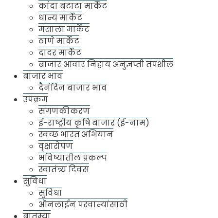
मुंबई. ४००७०३
कांदा बटाटा मार्केट
धान्य मार्केट
०२२-२७८८८४१४/२७८८१४००
मसाला मार्केट
ठाणे मार्केट
mapmc123@gmail.com
दादर मार्केट
बाजार आवार निहाय अनुज्ञप्ती तपशील
बाजार भाव
दैनंदिन बाजार भाव
उपक्रम
संगणकीकरण
संस्थेविषयी
ई-राष्ट्रीय कृषि बाजार (ई-नाम)
एपीएमसी बद्दल
स्वच्छ भारत अभियान
वृक्षारोपण
बाजार विभाग
भविष्यातील प्रकल्प
बाजार समिती विभाग व्यवस्थापन
स्वातंत्र्य दिवस
वार्षिक उत्पन्न
सुविधा
सुविधा
भरती
ऑनलाईन परवान्यांसाठी
मार्केट
बातम्या