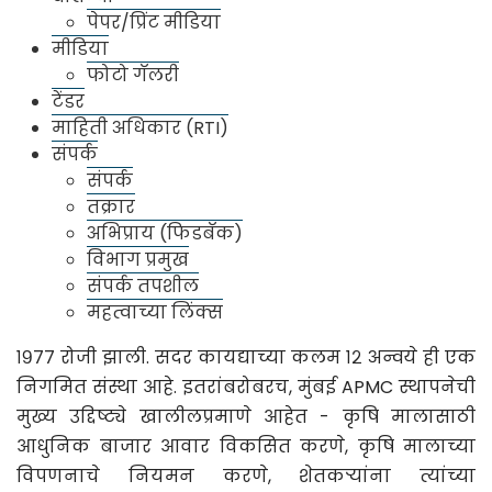
पेपर/प्रिंट मीडिया
मीडिया
मुंबई कृषि उत्पन्न बाजार समिती,
फोटो गॅलरी
मुंबई (राष्ट्रीय महत्वाचा बाजार)
टेंडर
माहिती अधिकार (RTI)
मुंबई कृषि उत्पन्न बाजार समिती (APMC) (राष्ट्रीय
संपर्क
महत्वाचा बाजार) ही विशिष्ट अधिसूचित कृषि/
संपर्क
तक्रार
फलोत्पादन/पशुधन उत्पादनांच्या व्यापारासंबंधात राज्य
अभिप्राय (फिडबॅक)
शासनाने गठित केलेली एक वैधानिक बाजार समिती आहे.
विभाग प्रमुख
मुंबई कृषि उत्पन्न बाजार समितीची (राष्ट्रीय महत्वाचा
संपर्क तपशील
बाजार) स्थापना महाराष्ट्र कृषि उत्पन्न (पणन, नियमन व
महत्वाच्या लिंक्स
विकास) अधिनियम, १९६३ च्या तरतुदीनुसार १५ जानेवारी,
१९७७ रोजी झाली. सदर कायद्याच्या कलम १२ अन्वये ही एक
निगमित संस्था आहे. इतरांबरोबरच, मुंबई APMC स्थापनेची
मुख्य उद्दिष्ट्ये खालीलप्रमाणे आहेत - कृषि मालासाठी
आधुनिक बाजार आवार विकसित करणे, कृषि मालाच्या
विपणनाचे नियमन करणे, शेतकऱ्यांना त्यांच्या