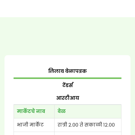
लिलाव वेळापत्रक
टेंडर्स
आरटीआय
मार्केटचे नाव
वेळ
भाजी मार्केट
रात्री २.०० ते सकाळी १२.००